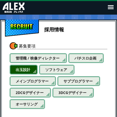
RECRUIT
採用情報
募集要項
管理職 / 映像ディレクター
パチスロ企画
出玉設計
ソフトウェア
メインプログラマー
サブプログラマー
2DCGデザイナー
3DCGデザイナー
オーサリング